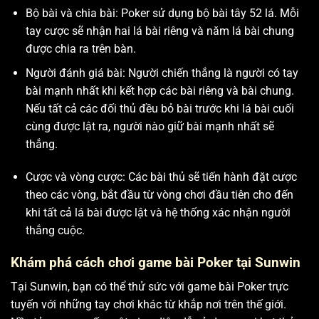
Bộ bài và chia bài: Poker sử dụng bộ bài tây 52 lá. Mỗi
tay cược sẽ nhận hai lá bài riêng và năm lá bài chung
được chia ra trên bàn.
Người đánh giá bài: Người chiến thắng là người có tay
bài mạnh nhất khi kết hợp các bài riêng và bài chung.
Nếu tất cả các đối thủ đều bỏ bài trước khi lá bài cuối
cùng được lật ra, người nào giữ bài mạnh nhất sẽ
thắng.
Cược và vòng cược: Các bài thủ sẽ tiến hành đặt cược
theo các vòng, bắt đầu từ vòng chơi đầu tiên cho đến
khi tất cả lá bài được lật và hệ thống xác nhận người
thắng cuộc.
Khám phá cách chơi game bài Poker tại Sunwin
Tại Sunwin, bạn có thể thử sức với game bài Poker trực
tuyến với những tay chơi khác từ khắp nơi trên thế giới.