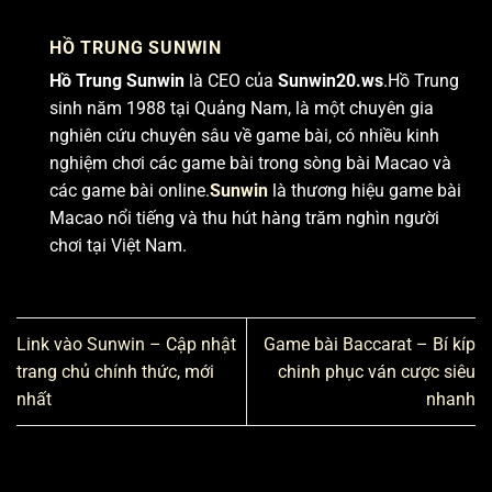
HỒ TRUNG SUNWIN
Hồ Trung Sunwin
là CEO của
Sunwin20.ws
.Hồ Trung
sinh năm 1988 tại Quảng Nam, là một chuyên gia
nghiên cứu chuyên sâu về game bài, có nhiều kinh
nghiệm chơi các game bài trong sòng bài Macao và
các game bài online.
Sunwin
là thương hiệu game bài
Macao nổi tiếng và thu hút hàng trăm nghìn người
chơi tại Việt Nam.
Link vào Sunwin – Cập nhật
Game bài Baccarat – Bí kíp
trang chủ chính thức, mới
chinh phục ván cược siêu
nhất
nhanh