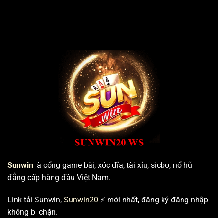
Tải
nhật
thủ
app
trang
Sunwin
Sunwin
chủ
–
chính
Hướng
thức,
dẫn
mới
cách
nhất
tải
nhanh
về
Android
và
iOS
Sunwin
là cổng game bài, xóc đĩa, tài xỉu, sicbo, nổ hũ
đẳng cấp hàng đầu Việt Nam.
Link tải Sunwin,
Sunwin20
⚡️ mới nhất, đăng ký đăng nhập
không bị chặn.