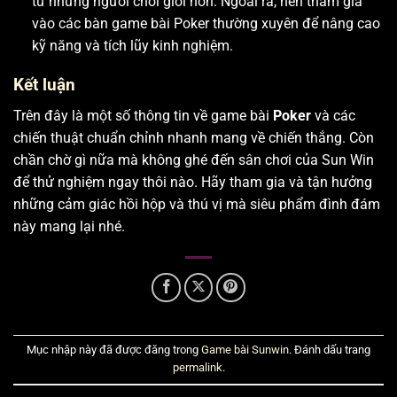
từ những người chơi giỏi hơn. Ngoài ra, nên tham gia
vào các bàn game bài Poker thường xuyên để nâng cao
kỹ năng và tích lũy kinh nghiệm.
Kết luận
Trên đây là một số thông tin về game bài
Poker
và các
chiến thuật chuẩn chỉnh nhanh mang về chiến thắng. Còn
chần chờ gì nữa mà không ghé đến sân chơi của Sun Win
để thử nghiệm ngay thôi nào. Hãy tham gia và tận hưởng
những cảm giác hồi hộp và thú vị mà siêu phẩm đình đám
này mang lại nhé.
Mục nhập này đã được đăng trong
Game bài Sunwin
. Đánh dấu trang
permalink
.