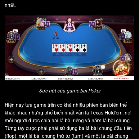
nhất.
Sức hút của game bài Poker
Hiện nay tựa game trên co khá nhiều phiên bản biến thể
khác nhau nhưng phổ biến nhất vẫn là Texas Hold’em, nơi
mỗi người được chia hai lá bài riêng và năm lá bài chung.
Từng tay cược phải phải sử dụng ba lá bài chung đầu tiên
(flop), một lá bài chung thứ tư (turn) và một lá bài chung