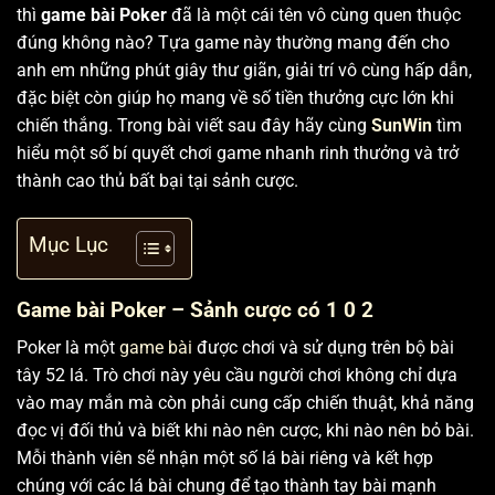
thì
game bài Poker
đã là một cái tên vô cùng quen thuộc
đúng không nào? Tựa game này thường mang đến cho
anh em những phút giây thư giãn, giải trí vô cùng hấp dẫn,
đặc biệt còn giúp họ mang về số tiền thưởng cực lớn khi
chiến thắng. Trong bài viết sau đây hãy cùng
SunWin
tìm
hiểu một số bí quyết chơi game nhanh rinh thưởng và trở
thành cao thủ bất bại tại sảnh cược.
Mục Lục
Game bài Poker – Sảnh cược có 1 0 2
Poker là một
game bài
được chơi và sử dụng trên bộ bài
tây 52 lá. Trò chơi này yêu cầu người chơi không chỉ dựa
vào may mắn mà còn phải cung cấp chiến thuật, khả năng
đọc vị đối thủ và biết khi nào nên cược, khi nào nên bỏ bài.
Mỗi thành viên sẽ nhận một số lá bài riêng và kết hợp
chúng với các lá bài chung để tạo thành tay bài mạnh