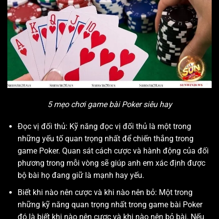
5 mẹo chơi game bài Poker siêu hay
Đọc vị đối thủ: Kỹ năng đọc vị đối thủ là một trong
những yếu tố quan trọng nhất để chiến thắng trong
game Poker. Quan sát cách cược và hành động của đối
phương trong mỗi vòng sẽ giúp anh em xác định được
bộ bài họ đang giữ là mạnh hay yếu.
Biết khi nào nên cược và khi nào nên bỏ: Một trong
những kỹ năng quan trọng nhất trong game bài Poker
đó là biết khi nào nên cược và khi nào nên bỏ bài. Nếu