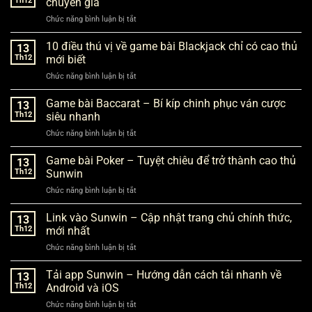
Th12
chuyên gia
cơ
–
hút
bản
Chức năng bình luận bị tắt
ở
Trải
hơn
Game
nghiệm
1M
bài
10 điều thú vị về game bài Blackjack chỉ có cao thủ
ván
13
cược
Liêng
cược
Th12
mới biết
thủ?
Sunwin
có
Chức năng bình luận bị tắt
ở
–
1
10
Bí
0
điều
Game bài Baccarat – Bí kíp chinh phục ván cược
quyết
13
2
thú
để
Th12
siêu nhanh
tại
vị
trở
Sunwin
Chức năng bình luận bị tắt
ở
về
thành
Game
game
chuyên
bài
Game bài Poker – Tuyệt chiêu để trở thành cao thủ
bài
13
gia
Baccarat
Blackjack
Th12
Sunwin
–
chỉ
Chức năng bình luận bị tắt
ở
Bí
có
Game
kíp
cao
bài
Link vào Sunwin – Cập nhật trang chủ chính thức,
chinh
13
thủ
Poker
phục
Th12
mới nhất
mới
–
ván
biết
Chức năng bình luận bị tắt
ở
Tuyệt
cược
Link
chiêu
siêu
vào
Tải app Sunwin – Hướng dẫn cách tải nhanh về
để
13
nhanh
Sunwin
trở
Th12
Android và iOS
–
thành
Chức năng bình luận bị tắt
ở
Cập
cao