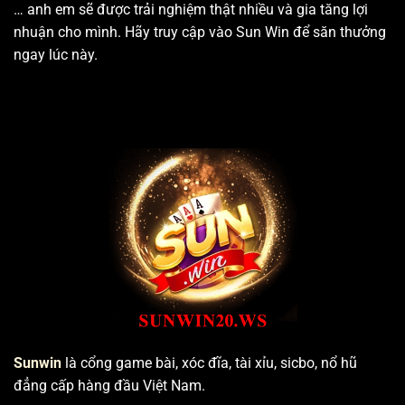
… anh em sẽ được trải nghiệm thật nhiều và gia tăng lợi
nhuận cho mình. Hãy truy cập vào Sun Win để săn thưởng
ngay lúc này.
Sunwin
là cổng game bài, xóc đĩa, tài xỉu, sicbo, nổ hũ
đẳng cấp hàng đầu Việt Nam.