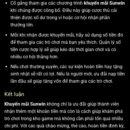
Cố gắng tham gia các chương trình
khuyến mãi Sunwin
khi chúng được công bố. Điều này giúp cược thủ cải
thiện được số dư trong ví hoặc cơ hội nhận phần
thưởng lớn.
Mỗi khi nhận được khuyến mãi, hãy sử dụng số tiền đó
để tham gia các trò chơi mà bạn yêu thích. Quản lý số
tiền cược hợp lý sẽ giúp kéo dài thời gian chơi và có
nhiều cơ hội thắng hơn.
Nếu chơi thường xuyên, các sự kiện hoàn tiền hay tặng
sinh nhật sẽ rất có lợi. Nếu là người mới, ưu đãi nạp tiền
lần đầu sẽ giúp tăng vốn để tham gia các trò chơi.
Kết luận
Khuyến mãi Sunwin
không chỉ là ưu đãi giúp thành viên
nhận thêm một khoản tiền mà còn là cách giúp khám phá
trò chơi trong kho game mà không cần phải tốn quá nhiều
chi phí. Với các quà chào mừng, thẻ cào, hoàn tiền định kỳ,