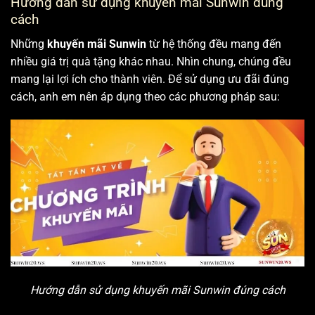
Hướng dẫn sử dụng khuyến mãi Sunwin đúng
cách
Những
khuyến mãi Sunwin
từ hệ thống đều mang đến
nhiều giá trị quà tặng khác nhau. Nhìn chung, chúng đều
mang lại lợi ích cho thành viên. Để sử dụng ưu đãi đúng
cách, anh em nên áp dụng theo các phương pháp sau:
Hướng dẫn sử dụng khuyến mãi Sunwin đúng cách