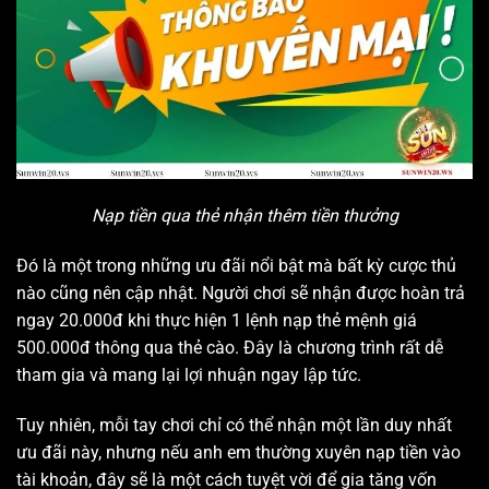
Nạp tiền qua thẻ nhận thêm tiền thưởng
Đó là một trong những ưu đãi nổi bật mà bất kỳ cược thủ
nào cũng nên cập nhật. Người chơi sẽ nhận được hoàn trả
ngay 20.000đ khi thực hiện 1 lệnh nạp thẻ mệnh giá
500.000đ thông qua thẻ cào. Đây là chương trình rất dễ
tham gia và mang lại lợi nhuận ngay lập tức.
Tuy nhiên, mỗi tay chơi chỉ có thể nhận một lần duy nhất
ưu đãi này, nhưng nếu anh em thường xuyên nạp tiền vào
tài khoản, đây sẽ là một cách tuyệt vời để gia tăng vốn