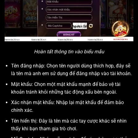
Hoàn tất thông tin vào biểu mẫu
Tên đăng nhập: Chọn tên người dùng thích hợp, đây sẽ
là tên mà anh em sử dụng để đăng nhập vào tài khoản.
Mật khẩu: Chọn một mật khẩu mạnh để bảo vệ tài
khoản tránh khỏi những tác động xấu bên ngoài.
Xác nhận mật khẩu: Nhập lại mật khẩu để đảm bảo
chính xác.
Tên hiển thị: Đây là tên mà các tay cược khác sẽ nhìn
thấy khi bạn tham gia trò chơi.