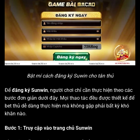
Bật mí cách đăng ký Suwin cho tân thủ
Để
đăng ký Sunwin
, người chơi chỉ cần thực hiện theo các
bước đơn giản dưới đây. Mọi thao tác đều được thiết kế để
bet thủ dễ dàng thực hiện mà không gặp phải bất kỳ khó
khăn nào.
Bước 1: Truy cập vào trang chủ Sunwin