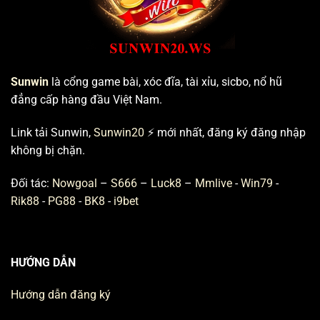
Sunwin
là cổng game bài, xóc đĩa, tài xỉu, sicbo, nổ hũ
đẳng cấp hàng đầu Việt Nam.
Link tải Sunwin,
Sunwin20
⚡️ mới nhất, đăng ký đăng nhập
không bị chặn.
Đối tác:
Nowgoal
–
S666
–
Luck8
–
Mmlive
-
Win79
-
Rik88
-
PG88
-
BK8
-
i9bet
HƯỚNG DẪN
Hướng dẫn đăng ký