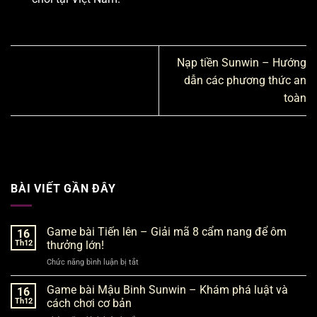
Nạp tiền Sunwin – Hướng
dẫn các phương thức an
toàn
BÀI VIẾT GẦN ĐÂY
Game bài Tiến lên – Giải mã 8 cẩm nang để ôm
16
Th12
thưởng lớn!
Chức năng bình luận bị tắt
ở
Game
bài
Game bài Mậu Binh Sunwin – Khám phá luật và
16
Tiến
Th12
cách chơi cơ bản
lên