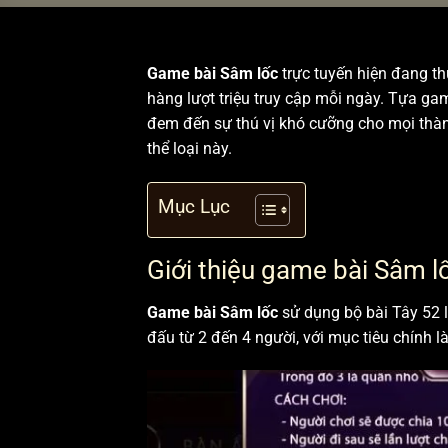
Game bài Sâm lốc
trực tuyến hiện đang th
hàng lượt triệu truy cập mỗi ngày. Tựa ga
đem đến sự thú vị khó cưỡng cho mọi thành 
thể loại này.
Mục Lục
Giới thiệu game bài Sâm l
Game bài Sâm lốc
sử dụng bộ bài Tây 52 l
đấu từ 2 đến 4 người, với mục tiêu chính là