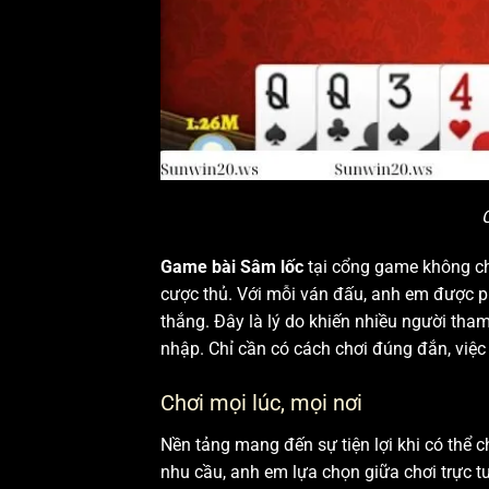
Game bài Sâm lốc
tại cổng game không chỉ
cược thủ. Với mỗi ván đấu, anh em được p
thắng. Đây là lý do khiến nhiều người tha
nhập. Chỉ cần có cách chơi đúng đắn, việc 
Chơi mọi lúc, mọi nơi
Nền tảng mang đến sự tiện lợi khi có thể ch
nhu cầu, anh em lựa chọn giữa chơi trực t