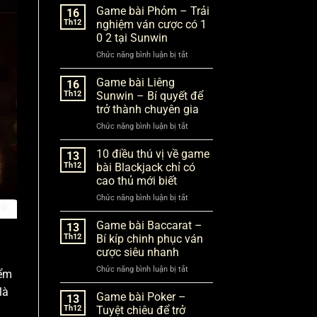
bài
phá
Game bài Phỏm – Trải
16
Sâm
luật
Th12
nghiệm ván cược có 1
lốc
và
0 2 tại Sunwin
Sunwin
cách
Chức năng bình luận bị tắt
ở
vì
chơi
Game
sao
cơ
bài
thu
Game bài Liêng
bản
16
Phỏm
hút
Th12
Sunwin – Bí quyết để
–
hơn
trở thành chuyên gia
Trải
1M
Chức năng bình luận bị tắt
ở
nghiệm
cược
Game
ván
thủ?
bài
cược
10 điều thú vị về game
13
Liêng
có
Th12
bài Blackjack chỉ có
Sunwin
1
cao thủ mới biết
–
0
Chức năng bình luận bị tắt
ở
Bí
2
10
quyết
tại
điều
để
Game bài Baccarat –
Sunwin
13
thú
trở
Th12
Bí kíp chinh phục ván
vị
thành
cược siêu nhanh
về
chuyên
Chức năng bình luận bị tắt
ở
game
gia
iểm
Game
bài
là
bài
Blackjack
Game bài Poker –
13
Baccarat
chỉ
Th12
Tuyệt chiêu để trở