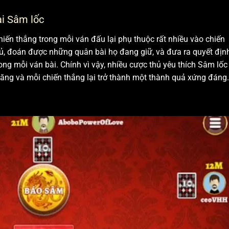
ài Sâm lốc
ến thắng trong mỗi ván đấu lại phụ thuộc rất nhiều vào chiến
hủ, đoán được những quân bài họ đang giữ, và đưa ra quyết địn
ong mỗi ván bài. Chính vì vậy, nhiều cược thủ yêu thích Sâm lốc
 năng và mỗi chiến thắng lại trở thành một thành quả xứng đáng.