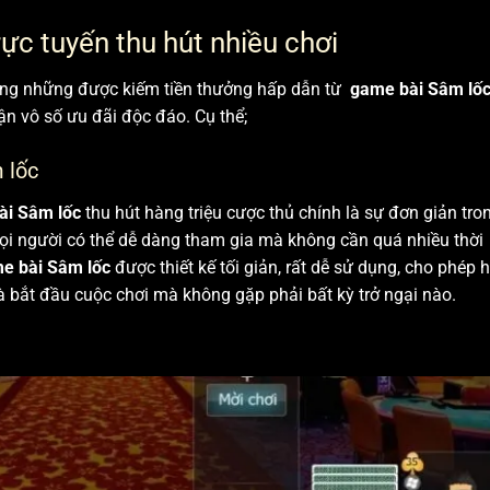
c tuyến thu hút nhiều chơi
ông những được kiếm tiền thưởng hấp dẫn từ
game bài Sâm lố
n vô số ưu đãi độc đáo. Cụ thể;
 lốc
ài Sâm lốc
thu hút hàng triệu cược thủ chính là sự đơn giản tro
 mọi người có thể dễ dàng tham gia mà không cần quá nhiều thời
e bài Sâm lốc
được thiết kế tối giản, rất dễ sử dụng, cho phép h
 bắt đầu cuộc chơi mà không gặp phải bất kỳ trở ngại nào.