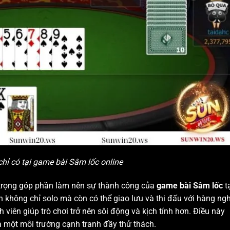
hỉ có tại game bài Sâm lốc online
 trọng góp phần làm nên sự thành công của
game bài Sâm lốc
t
 không chỉ solo mà còn có thể giao lưu và thi đấu với hàng ng
 viên giúp trò chơi trở nên sôi động và kịch tính hơn. Điều này
a một môi trường cạnh tranh đầy thử thách.