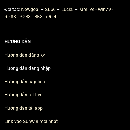
Đối tác:
Nowgoal
–
S666
–
Luck8
–
Mmlive
-
Win79
-
Rik88
-
PG88
-
BK8
-
i9bet
HƯỚNG DẪN
Hướng dẫn đăng ký
Hướng dẫn đăng nhập
Hướng dẫn nạp tiền
Hướng dẫn rút tiền
Hướng dẫn tải app
Link vào Sunwin mới nhất