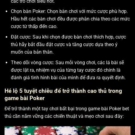
các trò chơi siêu hot.
Chọn bàn Poker: Chọn bàn chơi với mức cược phù hợp.
Hầu hết các bàn chơi đều được phân chia theo các mức
cược từ thấp đến cao.
Đặt cược: Sau khi chọn được bàn chơi thích hợp, cược
thủ hãy bắt đầu đặt cược và tăng cược dựa theo ý
muốn của bản thân.
Theo dõi vòng cược: Sau mỗi vòng chơi, các lá bài sẽ
được lật ra, nhiệm vụ của từng tay cược đó chính là
đánh giá tình hình bài của mình để đưa ra quyết định.
Hé lộ 5 tuyệt chiêu để trở thành cao thủ trong
game bài Poker
Để trở thành một tay chơi bất bại trong game bài Poker bet
thủ cần nắm vững các chiến thuật và mẹo chơi sau đây: