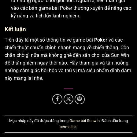
từ những người chơi giỏi hơn. Ngoài ra, nên tham gia
vào các bàn game bài Poker thường xuyên để nâng cao
kỹ năng và tích lũy kinh nghiệm.
Kết luận
Trên đây là một số thông tin về game bài
Poker
và các
chiến thuật chuẩn chỉnh nhanh mang về chiến thắng. Còn
chần chờ gì nữa mà không ghé đến sân chơi của Sun Win
để thử nghiệm ngay thôi nào. Hãy tham gia và tận hưởng
những cảm giác hồi hộp và thú vị mà siêu phẩm đình đám
này mang lại nhé.
Mục nhập này đã được đăng trong
Game bài Sunwin
. Đánh dấu trang
permalink
.