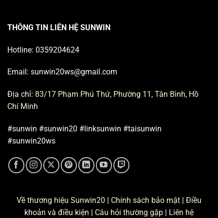
THÔNG TIN LIÊN HỆ SUNWIN
Hotline: 0359204624
Email:
sunwin20ws@gmail.com
Địa chỉ:
83/17 Phạm Phú Thứ, Phường 11, Tân Bình, Hồ
Chí Minh
#sunwin #sunwin20 #linksunwin #taisunwin
#sunwin20ws
Về thương hiệu Sunwin20
|
Chính sách bảo mật
|
Điều
khoản và điều kiện
|
Câu hỏi thường gặp
|
Liên hệ