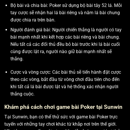
Bộ bài và chia bài: Poker sử dụng bộ bài tây 52 lá. Mỗi
tay cược sẽ nhận hai lá bài riêng và năm lá bài chung
được chia ra trên bàn.
Người đánh giá bài: Người chiến thắng là người có tay
bài mạnh nhất khi kết hợp các bài riêng và bài chung.
Nếu tất cả các đối thủ đều bỏ bài trước khi lá bài cuối
cùng được lật ra, người nào giữ bài mạnh nhất sẽ
thắng.
Cược và vòng cược: Các bài thủ sẽ tiến hành đặt cược
theo các vòng, bắt đầu từ vòng chơi đầu tiên cho đến
khi tất cả lá bài được lật và hệ thống xác nhận người
thắng cuộc.
Khám phá cách chơi game bài Poker tại Sunwin
Tại Sunwin, bạn có thể thử sức với game bài Poker trực
tuyến với những tay chơi khác từ khắp nơi trên thế giới.