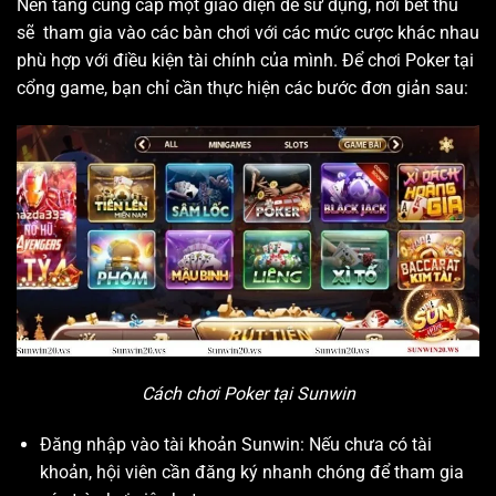
Nền tảng cung cấp một giao diện dễ sử dụng, nơi bet thủ
sẽ tham gia vào các bàn chơi với các mức cược khác nhau
phù hợp với điều kiện tài chính của mình. Để chơi Poker tại
cổng game, bạn chỉ cần thực hiện các bước đơn giản sau:
Cách chơi Poker tại Sunwin
Đăng nhập vào tài khoản Sunwin: Nếu chưa có tài
khoản, hội viên cần đăng ký nhanh chóng để tham gia