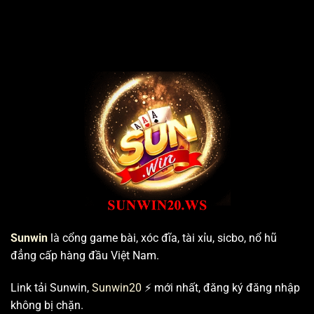
Tải
nhật
thủ
app
trang
Sunwin
Sunwin
chủ
–
chính
Hướng
thức,
dẫn
mới
cách
nhất
tải
nhanh
về
Android
và
iOS
Sunwin
là cổng game bài, xóc đĩa, tài xỉu, sicbo, nổ hũ
đẳng cấp hàng đầu Việt Nam.
Link tải Sunwin,
Sunwin20
⚡️ mới nhất, đăng ký đăng nhập
không bị chặn.