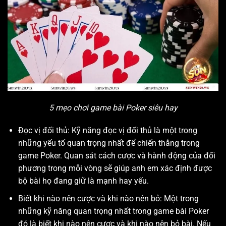
5 mẹo chơi game bài Poker siêu hay
Đọc vị đối thủ: Kỹ năng đọc vị đối thủ là một trong
những yếu tố quan trọng nhất để chiến thắng trong
game Poker. Quan sát cách cược và hành động của đối
phương trong mỗi vòng sẽ giúp anh em xác định được
bộ bài họ đang giữ là mạnh hay yếu.
Biết khi nào nên cược và khi nào nên bỏ: Một trong
những kỹ năng quan trọng nhất trong game bài Poker
đó là biết khi nào nên cược và khi nào nên bỏ bài. Nếu