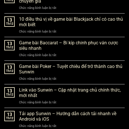
Th12
chuyên gia
cơ
–
hút
bản
Chức năng bình luận bị tắt
ở
Trải
hơn
Game
nghiệm
1M
bài
10 điều thú vị về game bài Blackjack chỉ có cao thủ
ván
13
cược
Liêng
cược
Th12
mới biết
thủ?
Sunwin
có
Chức năng bình luận bị tắt
ở
–
1
10
Bí
0
điều
Game bài Baccarat – Bí kíp chinh phục ván cược
quyết
13
2
thú
để
Th12
siêu nhanh
tại
vị
trở
Sunwin
Chức năng bình luận bị tắt
ở
về
thành
Game
game
chuyên
bài
Game bài Poker – Tuyệt chiêu để trở thành cao thủ
bài
13
gia
Baccarat
Blackjack
Th12
Sunwin
–
chỉ
Chức năng bình luận bị tắt
ở
Bí
có
Game
kíp
cao
bài
Link vào Sunwin – Cập nhật trang chủ chính thức,
chinh
13
thủ
Poker
phục
Th12
mới nhất
mới
–
ván
biết
Chức năng bình luận bị tắt
ở
Tuyệt
cược
Link
chiêu
siêu
vào
Tải app Sunwin – Hướng dẫn cách tải nhanh về
để
13
nhanh
Sunwin
trở
Th12
Android và iOS
–
thành
Chức năng bình luận bị tắt
ở
Cập
cao