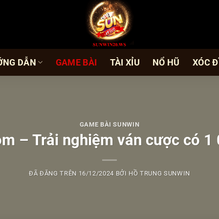
ỚNG DẪN
GAME BÀI
TÀI XỈU
NỔ HŨ
XÓC Đ
GAME BÀI SUNWIN
m – Trải nghiệm ván cược có 1 0
ĐÃ ĐĂNG TRÊN
16/12/2024
BỞI
HỒ TRUNG SUNWIN