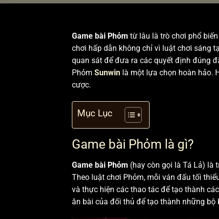
Game bài Phỏm
từ lâu là trò chơi phổ bi
chơi hấp dẫn không chỉ vì luật chơi sáng t
quan sát để đưa ra các quyết định đúng đắ
Phỏm
Sunwin
là một lựa chọn hoàn hảo. H
cược.
Mục Lục
Game bài Phỏm là gì?
Game bài Phỏm
(hay còn gọi là Tá Lả) là 
Theo luật chơi Phỏm, mỗi ván đấu tối thiểu
và thực hiện các thao tác để tạo thành các
ăn bài của đối thủ để tạo thành những bộ