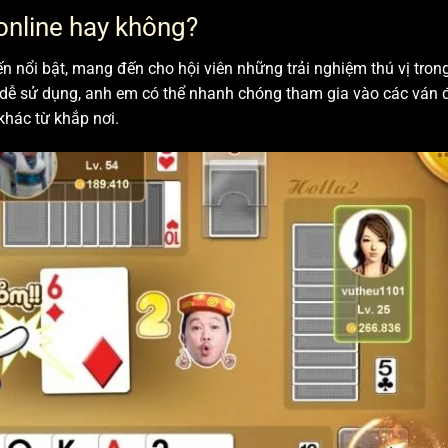
nline hay không?
n nổi bật, mang đến cho hội viên những trải nghiệm thú vị tron
n dễ sử dụng, anh em có thể nhanh chóng tham gia vào các ván 
khác từ khắp nơi.