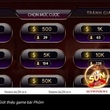
Giới thiệu game bài Phỏm