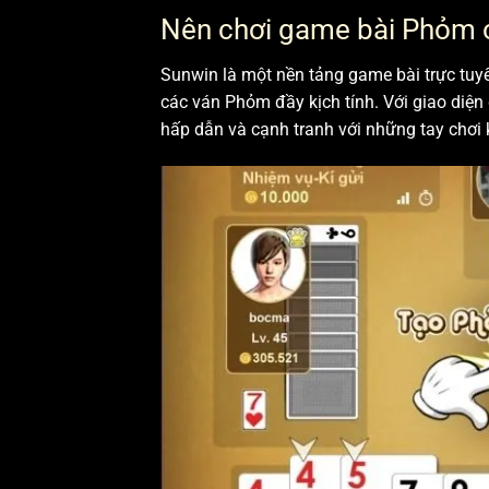
Nên chơi game bài Phỏm o
Sunwin là một nền tảng game bài trực tuyế
các ván Phỏm đầy kịch tính. Với giao diệ
hấp dẫn và cạnh tranh với những tay chơi 