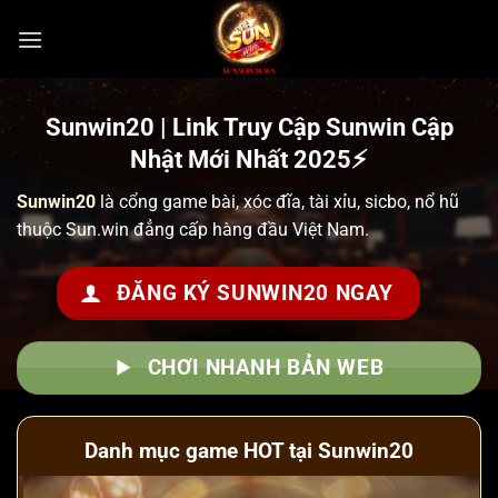
Chuyển
đến
nội
dung
Sunwin20 | Link Truy Cập Sunwin Cập
Nhật Mới Nhất 2025
⚡️
Sunwin20
là cổng game bài, xóc đĩa, tài xỉu, sicbo, nổ hũ
thuộc Sun.win đẳng cấp hàng đầu Việt Nam.
ĐĂNG KÝ SUNWIN20 NGAY
CHƠI NHANH BẢN WEB
Danh mục game HOT tại Sunwin20