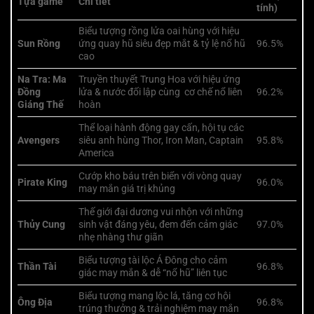
Tựa game
Chi tiết
tính)
Biểu tượng rồng lửa oai hùng với hiệu
Sun Rồng
ứng quay hũ siêu đẹp mắt & tỷ lệ nổ hũ
96.5%
cao
Na Tra: Ma
Truyền thuyết Trung Hoa với hiệu ứng
Đồng
lửa & nước đối lập cùng cơ chế nổ liên
96.2%
Giáng Thế
hoàn
Thể loại hành động gay cấn, hội tụ các
Avengers
siêu anh hùng Thor, Iron Man, Captain
95.8%
America
Cướp kho báu trên biển với vòng quay
Pirate King
96.0%
may mắn giá trị khủng
Thế giới đại dương vui nhộn với những
Thủy Cung
sinh vật đáng yêu, đem đến cảm giác
97.0%
nhẹ nhàng thư giãn
Biểu tượng tài lộc Á Đông cho cảm
Thần Tài
96.8%
giác may mắn & dễ “nổ hũ” liên tục
Biểu tượng mang lộc lá, tăng cơ hội
Ông Địa
96.8%
trúng thưởng & trải nghiệm may mắn