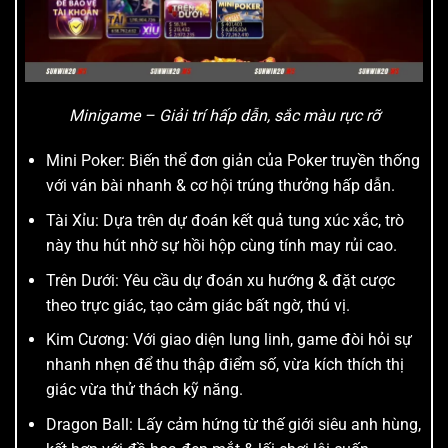
Minigame – Giải trí hấp dẫn, sắc màu rực rỡ
Mini Poker: Biến thể đơn giản của Poker truyền thống
với ván bài nhanh & cơ hội trúng thưởng hấp dẫn.
Tài Xỉu: Dựa trên dự đoán kết quả tung xúc xắc, trò
này thu hút nhờ sự hồi hộp cùng tính may rủi cao.
Trên Dưới: Yêu cầu dự đoán xu hướng & đặt cược
theo trực giác, tạo cảm giác bất ngờ, thú vị.
Kim Cương: Với giao diện lung linh, game đòi hỏi sự
nhanh nhẹn để thu thập điểm số, vừa kích thích thị
giác vừa thử thách kỹ năng.
Dragon Ball: Lấy cảm hứng từ thế giới siêu anh hùng,