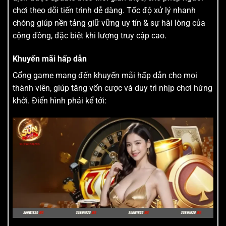
chơi theo dõi tiến trình dễ dàng. Tốc độ xử lý nhanh
chóng giúp nền tảng giữ vững uy tín & sự hài lòng của
cộng đồng, đặc biệt khi lượng truy cập cao.
Khuyến mãi hấp dẫn
Cổng game mang đến khuyến mãi hấp dẫn cho mọi
thành viên, giúp tăng vốn cược và duy trì nhịp chơi hứng
khởi. Điển hình phải kể tới: