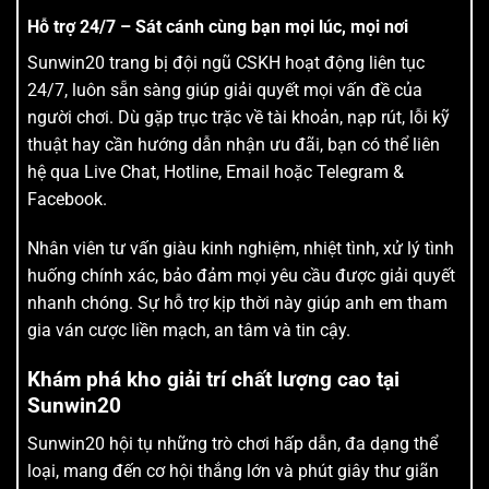
Hỗ trợ 24/7 – Sát cánh cùng bạn mọi lúc, mọi nơi
Sunwin20 trang bị đội ngũ CSKH hoạt động liên tục
24/7, luôn sẵn sàng giúp giải quyết mọi vấn đề của
người chơi. Dù gặp trục trặc về tài khoản, nạp rút, lỗi kỹ
thuật hay cần hướng dẫn nhận ưu đãi, bạn có thể liên
hệ qua Live Chat, Hotline, Email hoặc Telegram &
Facebook.
Nhân viên tư vấn giàu kinh nghiệm, nhiệt tình, xử lý tình
huống chính xác, bảo đảm mọi yêu cầu được giải quyết
nhanh chóng. Sự hỗ trợ kịp thời này giúp anh em tham
gia ván cược liền mạch, an tâm và tin cậy.
Khám phá kho giải trí chất lượng cao tại
Sunwin20
Sunwin20 hội tụ những trò chơi hấp dẫn, đa dạng thể
loại, mang đến cơ hội thắng lớn và phút giây thư giãn