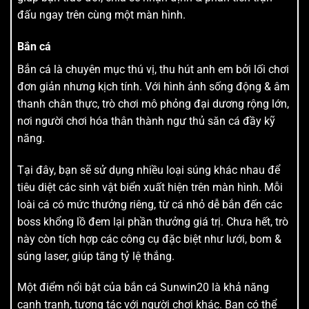
đấu ngay trên cùng một màn hình.
Bắn cá
Bắn cá là chuyên mục thú vị, thu hút anh em bởi lối chơi
đơn giản nhưng kịch tính. Với hình ảnh sống động & âm
thanh chân thực, trò chơi mô phỏng đại dương rộng lớn,
nơi người chơi hóa thân thành ngư thủ săn cá đầy kỹ
năng.
Tại đây, bạn sẽ sử dụng nhiều loại súng khác nhau để
tiêu diệt các sinh vật biển xuất hiện trên màn hình. Mỗi
loài cá có mức thưởng riêng, từ cá nhỏ dễ bắn đến các
boss khổng lồ đem lại phần thưởng giá trị. Chưa hết, trò
này còn tích hợp các công cụ đặc biệt như lưới, bom &
súng laser, giúp tăng tỷ lệ thắng.
Một điểm nổi bật của bắn cá Sunwin20 là khả năng
cạnh tranh, tương tác với người chơi khác. Bạn có thể