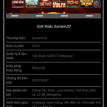
Giới thiệu Sunwin20
Thương hiệu
Sunwin20
Năm ra mắt
2016
Quản lý & vận
Tập đoàn SUNCITY(Macau)
hành
Giấy phép
PAGCOR
hoạt động
Chứng chỉ bảo
GEOTRUST
mật
Sản phẩm nổi
Game bài, Slots , Live Casino, Thể thao, Bắn
bật
cá, Lô đề, Minigame
Hình thức giao
Codepay, ngân hàng, tiền điện tử, Giftcode, thẻ
dịch
cào, ví điện tử