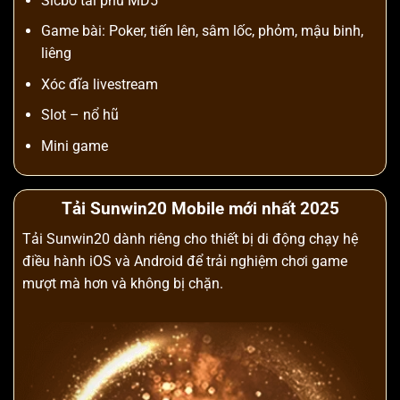
Sicbo tài phú MD5
Game bài: Poker, tiến lên, sâm lốc, phỏm, mậu binh,
liêng
Xóc đĩa livestream
Slot – nổ hũ
Mini game
Tải Sunwin20 Mobile mới nhất 2025
Tải Sunwin20 dành riêng cho thiết bị di động chạy hệ
điều hành iOS và Android để trải nghiệm chơi game
mượt mà hơn và không bị chặn.