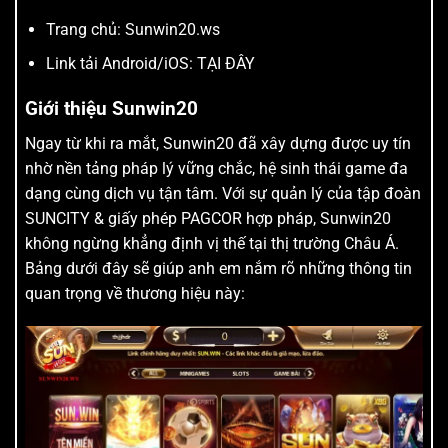
Trang chủ: Sunwin20.ws
Link tải Android/iOS: TẠI ĐÂY
Giới thiệu Sunwin20
Ngay từ khi ra mắt, Sunwin20 đã xây dựng được uy tín
nhờ nền tảng pháp lý vững chắc, hệ sinh thái game đa
dạng cùng dịch vụ tận tâm. Với sự quản lý của tập đoàn
SUNCITY & giấy phép PAGCOR hợp pháp, Sunwin20
không ngừng khẳng định vị thế tại thị trường Châu Á.
Bảng dưới đây sẽ giúp anh em nắm rõ những thông tin
quan trọng về thương hiệu này: