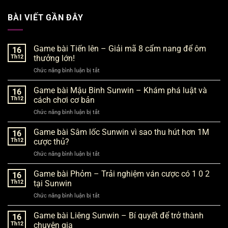
BÀI VIẾT GẦN ĐÂY
Game bài Tiến lên – Giải mã 8 cẩm nang để ôm
16
Th12
thưởng lớn!
Chức năng bình luận bị tắt
ở
Game
bài
Game bài Mậu Binh Sunwin – Khám phá luật và
16
Tiến
Th12
cách chơi cơ bản
lên
Chức năng bình luận bị tắt
ở
–
Game
Giải
bài
Game bài Sâm lốc Sunwin vì sao thu hút hơn 1M
mã
16
Mậu
8
Th12
cược thủ?
Binh
cẩm
Chức năng bình luận bị tắt
ở
Sunwin
nang
Game
–
để
bài
Game bài Phỏm – Trải nghiệm ván cược có 1 0 2
Khám
16
ôm
Sâm
phá
Th12
tại Sunwin
thưởng
lốc
luật
lớn!
Chức năng bình luận bị tắt
ở
Sunwin
và
Game
vì
cách
bài
Game bài Liêng Sunwin – Bí quyết để trở thành
sao
16
chơi
Phỏm
thu
Th12
chuyên gia
cơ