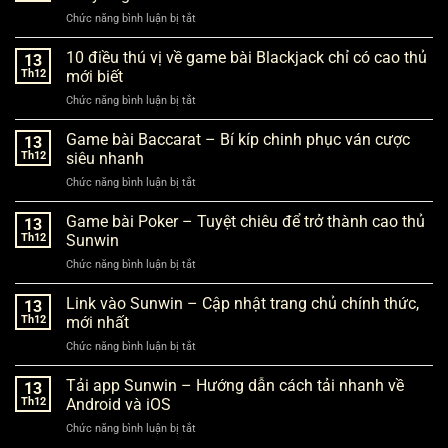
–
hút
bản
Chức năng bình luận bị tắt
ở
Trải
hơn
Game
nghiệm
1M
bài
10 điều thú vị về game bài Blackjack chỉ có cao thủ
ván
13
cược
Liêng
cược
Th12
mới biết
thủ?
Sunwin
có
Chức năng bình luận bị tắt
ở
–
1
10
Bí
0
điều
Game bài Baccarat – Bí kíp chinh phục ván cược
quyết
13
2
thú
để
Th12
siêu nhanh
tại
vị
trở
Sunwin
Chức năng bình luận bị tắt
ở
về
thành
Game
game
chuyên
bài
Game bài Poker – Tuyệt chiêu để trở thành cao thủ
bài
13
gia
Baccarat
Blackjack
Th12
Sunwin
–
chỉ
Chức năng bình luận bị tắt
ở
Bí
có
Game
kíp
cao
bài
Link vào Sunwin – Cập nhật trang chủ chính thức,
chinh
13
thủ
Poker
phục
Th12
mới nhất
mới
–
ván
biết
Chức năng bình luận bị tắt
ở
Tuyệt
cược
Link
chiêu
siêu
vào
Tải app Sunwin – Hướng dẫn cách tải nhanh về
để
13
nhanh
Sunwin
trở
Th12
Android và iOS
–
thành
Chức năng bình luận bị tắt
ở
Cập
cao
Tải