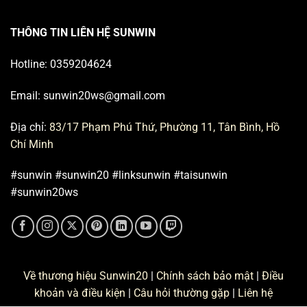
THÔNG TIN LIÊN HỆ SUNWIN
Hotline: 0359204624
Email:
sunwin20ws@gmail.com
Địa chỉ:
83/17 Phạm Phú Thứ, Phường 11, Tân Bình, Hồ
Chí Minh
#sunwin #sunwin20 #linksunwin #taisunwin
#sunwin20ws
Về thương hiệu Sunwin20
|
Chính sách bảo mật
|
Điều
khoản và điều kiện
|
Câu hỏi thường gặp
|
Liên hệ