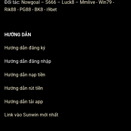
Đối tác:
Nowgoal
–
S666
–
Luck8
–
Mmlive
-
Win79
-
Rik88
-
PG88
-
BK8
-
i9bet
HƯỚNG DẪN
Hướng dẫn đăng ký
Hướng dẫn đăng nhập
Hướng dẫn nạp tiền
Hướng dẫn rút tiền
Hướng dẫn tải app
Link vào Sunwin mới nhất