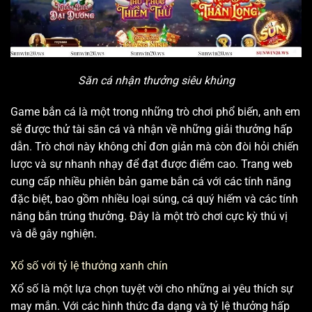
Săn cá nhận thưởng siêu khủng
Game bắn cá là một trong những trò chơi phổ biến, anh em
sẽ được thử tài săn cá và nhận về những giải thưởng hấp
dẫn. Trò chơi này không chỉ đơn giản mà còn đòi hỏi chiến
lược và sự nhanh nhạy để đạt được điểm cao. Trang web
cung cấp nhiều phiên bản game bắn cá với các tính năng
đặc biệt, bao gồm nhiều loại súng, cá quý hiếm và các tính
năng bắn trúng thưởng. Đây là một trò chơi cực kỳ thú vị
và dễ gây nghiện.
Xổ số với tỷ lệ thưởng xanh chín
Xổ số là một lựa chọn tuyệt vời cho những ai yêu thích sự
may mắn. Với các hình thức đa dạng và tỷ lệ thưởng hấp