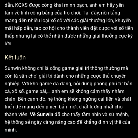
dẫn, KQXS được công khai minh bạch, anh em hãy yên
tâm về tính công bằng của trò chơi. Tại đây, nền tảng
mang đến nhiều loại xổ số với các giải thưởng lớn, khuyến
mãi hấp dẫn, tạo cơ hội cho thành viên đặt cược với số tiền
thấp nhưng lại có thể nhận được những giải thưởng cực kỳ
lớn.
Kết luận
Sunwin không chỉ là cổng game giải trí thông thường mà
còn là sân chơi giải trí dành cho những cược thủ chuyên
nghiệp. Với kho game đa dạng, nội dung phong phú từ bắn
cá, xổ số, game bài,… anh em sẽ không cảm thấy nhàm
chán. Bên cạnh đó, hệ thống không ngừng cải tiến và phát
triển để mang đến phiên bản mới, chất lượng nhất cho
thành viên.
Về Sunwin
đã cho thấy tầm nhìn và sứ mệnh,
hệ thống sẽ ngày càng nâng cao để khẳng định vị thế của
mình.