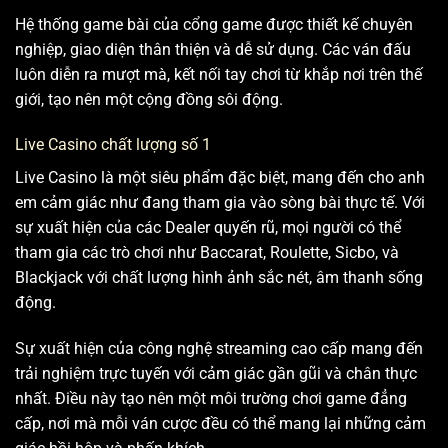
Hệ thống game bài của cổng game được thiết kế chuyên
nghiệp, giao diện thân thiện và dễ sử dụng. Các ván đấu
luôn diễn ra mượt mà, kết nối tay chơi từ khắp nơi trên thế
giới, tạo nên một cộng đồng sôi động.
Live Casino chất lượng số 1
Live Casino là một siêu phẩm đặc biệt, mang đến cho anh
em cảm giác như đang tham gia vào sòng bài thực tế. Với
sự xuất hiện của các Dealer quyến rũ, mọi người có thể
tham gia các trò chơi như Baccarat, Roulette, Sicbo, và
Blackjack với chất lượng hình ảnh sắc nét, âm thanh sống
động.
Sự xuất hiện của công nghệ streaming cao cấp mang đến
trải nghiệm trực tuyến với cảm giác gần gũi và chân thực
nhất. Điều này tạo nên một môi trường chơi game đẳng
cấp, nơi mà mỗi ván cược đều có thể mang lại những cảm