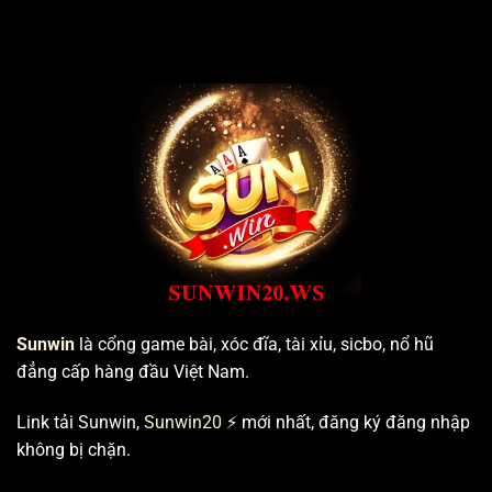
Sunwin
là cổng game bài, xóc đĩa, tài xỉu, sicbo, nổ hũ
đẳng cấp hàng đầu Việt Nam.
Link tải Sunwin,
Sunwin20
⚡️ mới nhất, đăng ký đăng nhập
không bị chặn.